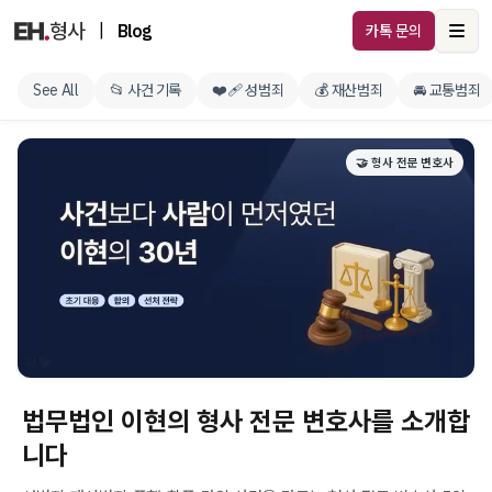
|
Blog
카톡 문의
Ope
See All
📂 사건 기록
❤️‍🩹 성범죄
💰 재산범죄
🚘 교통범죄
🤝 형사 전문 변호사
법무법인 이현의 형사 전문 변호사를 소개합
니다