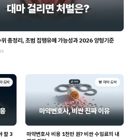
수위 총정리, 초범 집행유예 가능성과 2026 양형기준
26
마약·도박
🚨 마약·도박
 할 3
마약변호사 비용 1천만 원? 비싼 수임료의 내