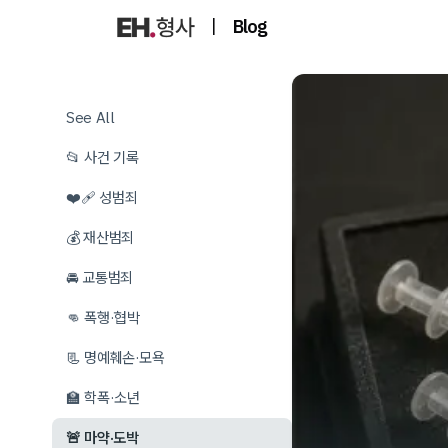
|
Blog
See All
📂 사건 기록
❤️‍🩹 성범죄
💰 재산범죄
🚘 교통범죄
👊 폭행·협박
📃 명예훼손·모욕
🏫 학폭·소년
🚨 마약·도박