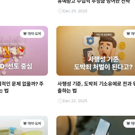
유예받고 수십억 추징금 방어한 전략
Dec 29, 2025
🚨 마약·도박
🚨 
법적인 문제 없을까? 주
사행성 기준, 도박죄 기소유예로 전과 
는 법
출하는 법
Dec 23, 2025
🚨 마약·도박
🚨 