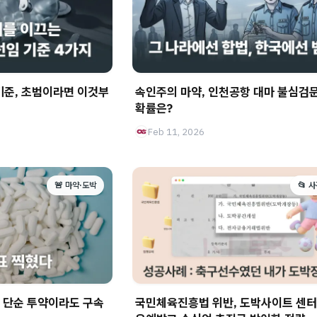
기준, 초범이라면 이것부
속인주의 마약, 인천공항 대마 불심검
확률은?
Feb 11, 2026
🚨 마약·도박
📂 
, 단순 투약이라도 구속
국민체육진흥법 위반, 도박사이트 센터