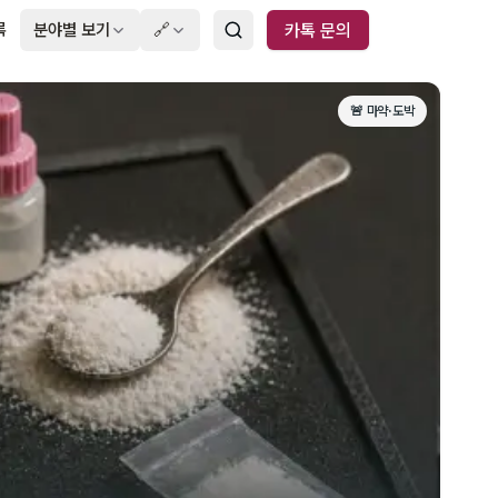
록
분야별 보기
🔗
카톡 문의
🚨 마약·도박