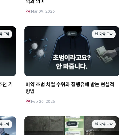
역과 의미
Mar 09, 2026
마약·도박
🚨 마약·도박
추천 기
마약 초범 처벌 수위와 집행유예 받는 현실적
방법
Feb 26, 2026
마약·도박
🚨 마약·도박