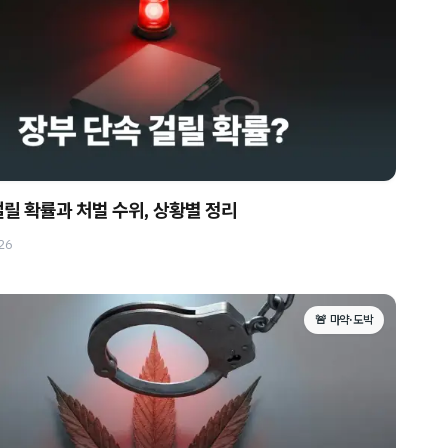
걸릴 확률과 처벌 수위, 상황별 정리
26
🚨 마약·도박