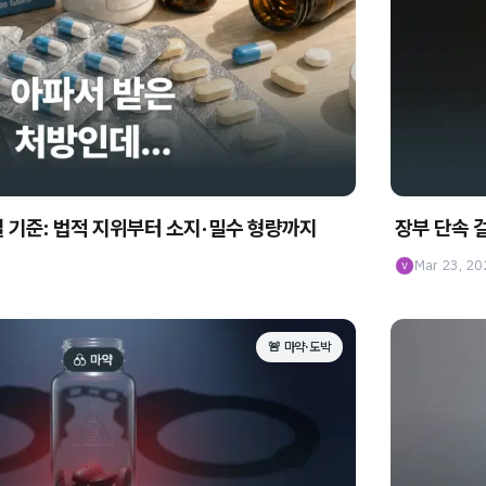
벌 기준: 법적 지위부터 소지·밀수 형량까지
장부 단속 
Mar 23, 20
🚨 마약·도박