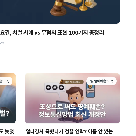
요건, 처벌 사례 vs 무혐의 표현 100가지 총정리
026
손·모욕
📃 명예훼손·모욕
도 늦었
일타강사 욕했다가 경찰 연락? 이름 안 썼는