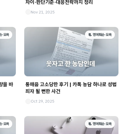
차이·판단기준·대응전략까지 정리
Nov 21, 2025
손·모욕
📃 명예훼손·모욕
량을 바
통매음 고소당한 후기 | 카톡 농담 하나로 성범
죄자 될 뻔한 사건
Oct 29, 2025
손·모욕
📃 명예훼손·모욕