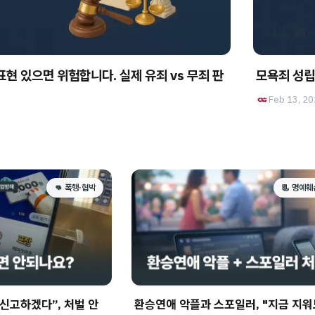
표현 있으면 위험합니다. 실제 유죄 vs 무죄 판
모욕죄 성립
Feb 13, 2
👊 폭행·협박
📃 명예훼
신고하겠다”, 처벌 안
환승연애 악플과 스포일러, "지금 지워