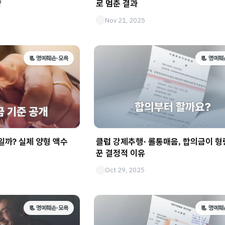
략
로 멈춘 결과
Nov 21, 2025
📃 명예훼손·모욕
📃 명예훼
일까? 실제 양형 액수
클럽 강제추행· 롤통매음, 합의금이 형
꾼 결정적 이유
Oct 29, 2025
📃 명예훼손·모욕
📃 명예훼