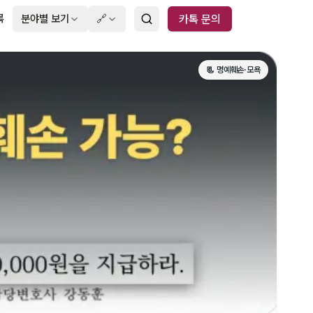
록
분야별 보기
🔗
카톡 문의
📃 명예훼손·모욕