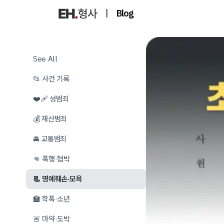
|
Blog
See All
📂 사건 기록
❤️‍🩹 성범죄
💰 재산범죄
🚘 교통범죄
👊 폭행·협박
📃 명예훼손·모욕
🏫 학폭·소년
🚨 마약·도박