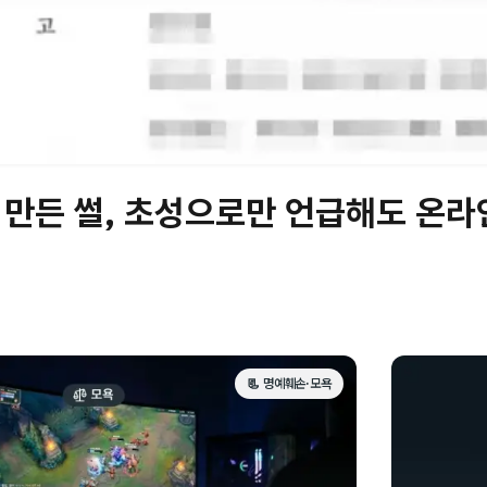
 만든 썰, 초성으로만 언급해도 온
📃 명예훼손·모욕