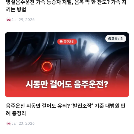
명절음주운전 가족 동승자 처벌, 음복 딱 한 잔도? 가족 지
키는 방법
Jan 29, 2026
🚘 교통범죄
음주운전 시동만 걸어도 유죄? ‘발진조작’ 기준 대법원 판
례 총정리
Jan 23, 2026