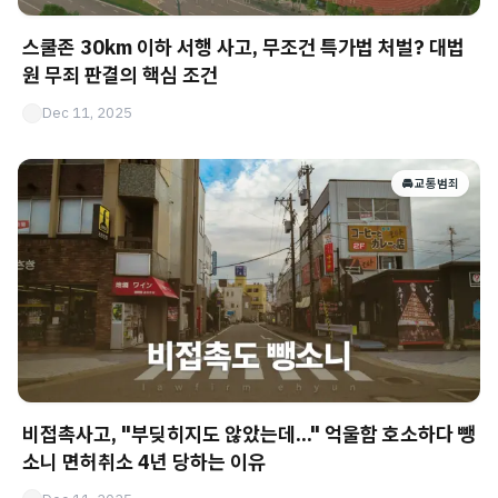
스쿨존 30km 이하 서행 사고, 무조건 특가법 처벌? 대법
원 무죄 판결의 핵심 조건
Dec 11, 2025
🚘 교통범죄
비접촉사고, "부딪히지도 않았는데..." 억울함 호소하다 뺑
소니 면허취소 4년 당하는 이유