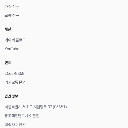
가족 전문
교통 전문
채널
네이버 블로그
YouTube
연락
1566-8858
카카오톡 문의
법인 정보
서울특별시 서초구 사임당로 32 (06651)
광고책임변호사 이환권
설립자 이환권