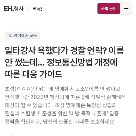
|
Blog
카톡 문의
Ope
📃 명예훼손·모욕
일타강사 욕했다가 경찰 연락? 이름
안 썼는데… 정보통신망법 개정에
따른 대응 가이드
초성(ㅇㅇㅇ)만 썼는데 명예훼손 고소? 이름 안 썼다고
안심했다간 2025년 개정법에 따른 5배 징벌적 손해배상
대상이 될 수 있습니다. 초성 명예훼손 특정성 성립의
진실과 수험생·취준생을 위한 '비방 목적 부존재' 입증
전략을 확인하고, 당신의 소중한 미래를 보호하세요.