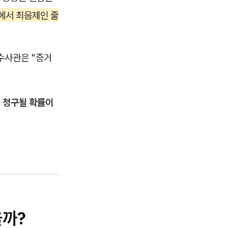
리에서 최음제인 줄
수사관은 "증거
 청구될 확률이
을까?