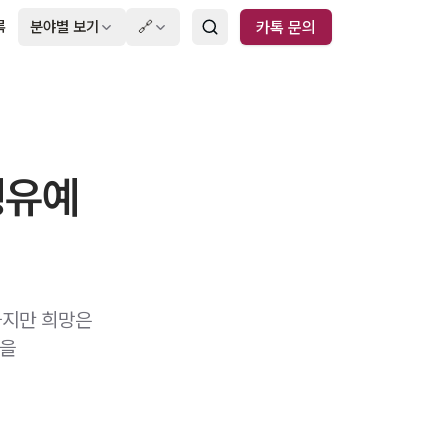
록
분야별 보기
🔗
카톡 문의
행유예
하지만 희망은
략을