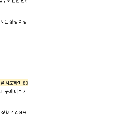
업무로 인한 만성
공포는 상상 이상
를 시도하며 80
른바
구매 미수
사
 상황은 걷잡을