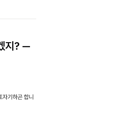
겠지? —
자포자기하곤 합니