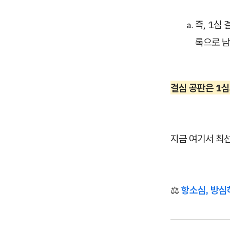
즉, 1심
록으로 남
결심 공판은 1
지금 여기서 최
⚖️
항소심, 방심