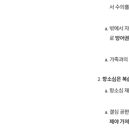
서 수의를
밖에서 자
로
방어권
가족과의 
항소심은 복
항소심 재
결심 공판
제야 가