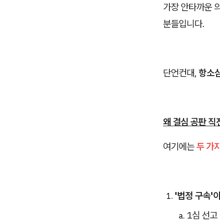
가장 안타까운 
분들입니다.
단언컨대,
항소심
왜 결심 공판 
여기에는
두 가
'법정 구속'
1심 선고