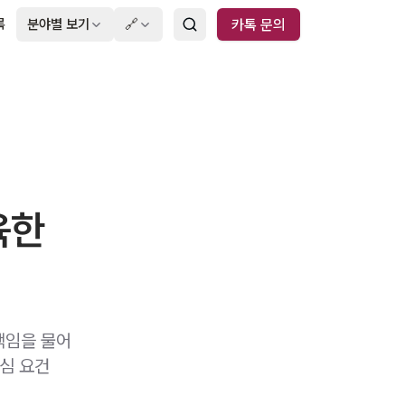
록
분야별 보기
🔗
카톡 문의
육한
책임을 물어
핵심 요건