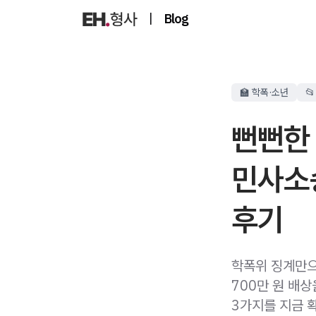
|
Blog
🏫 학폭·소년

뻔뻔한
민사소
후기
학폭위 징계만으
700만 원 배
3가지를 지금 