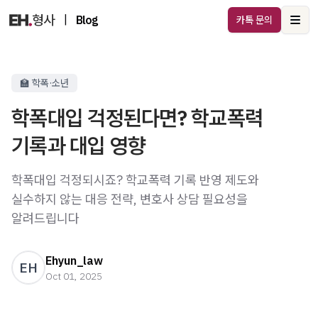
|
Blog
카톡 문의
Ope
🏫 학폭·소년
학폭대입 걱정된다면? 학교폭력
기록과 대입 영향
학폭대입 걱정되시죠? 학교폭력 기록 반영 제도와
실수하지 않는 대응 전략, 변호사 상담 필요성을
알려드립니다
Ehyun_law
EH
Oct 01, 2025