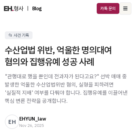
|
Blog
카톡 문의
Ope
📂 사건 기록
수산업법 위반, 억울한 명의대여
혐의와 집행유예 성공 사례
"관행대로 했을 뿐인데 전과자가 된다고요?" 선박 매매 중
발생한 억울한 수산업법위반 혐의, 실형을 피하려면
'실질적 지배' 여부를 다퉈야 합니다. 집행유예를 이끌어낸
핵심 변론 전략을 공개합니다.
EHYUN_law
EH
Nov 26, 2025