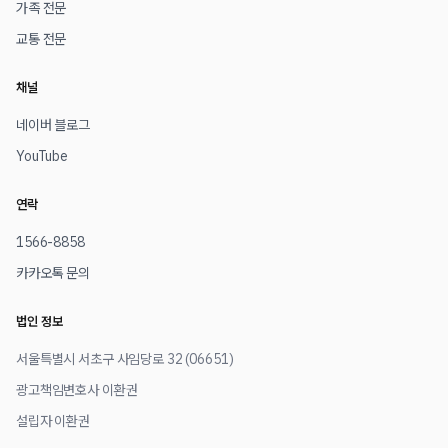
가족 전문
교통 전문
채널
네이버 블로그
YouTube
연락
1566-8858
카카오톡 문의
법인 정보
서울특별시 서초구 사임당로 32 (06651)
광고책임변호사 이환권
설립자 이환권