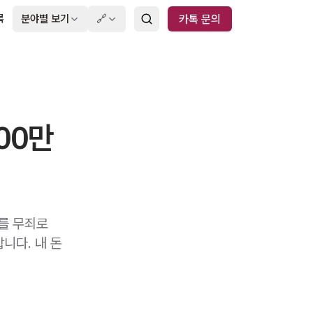
록
분야별 보기
🔗
카톡 문의
00만
를 무죄로
니다. 내 돈