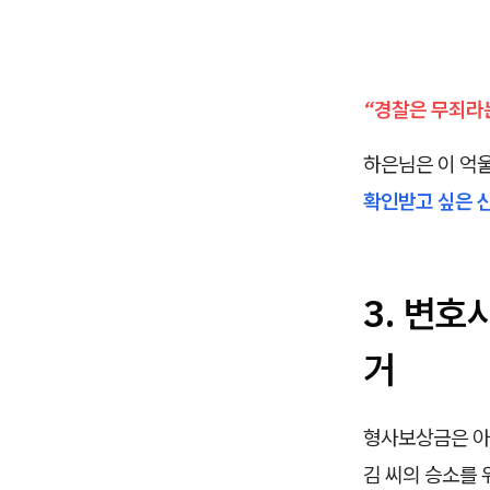
“경찰은 무죄라
하은님은 이 억울
확인받고 싶은 신
3. 변호
거
형사보상금은 아
김 씨의 승소를 