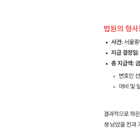
법원의 형사
사건:
서울중앙
지급 결정일:
총 지급액:
금
변호인 선
여비 및 일
결과적으로 하은님
생 남았을 전과