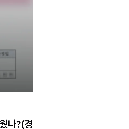
태웠나?(경