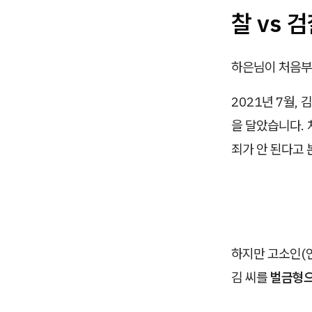
찰 vs 검
하은님이 처음부
2021년 7월,
을 달았습니다.
죄가 안 된다고 
하지만 고소인(
김 씨를
벌금형으