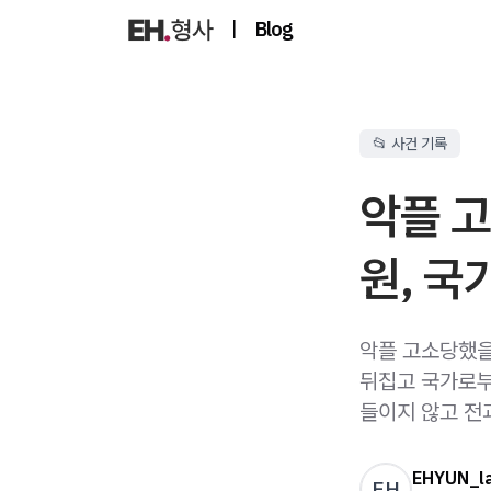
|
Blog
📂 사건 기록
악플 고
원, 국
악플 고소당했을
뒤집고 국가로부
들이지 않고 전
EHYUN_l
EH