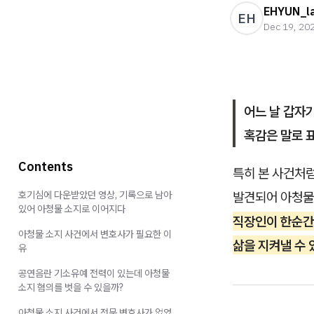
EHYUN_l
EH
Dec 19, 20
어느 날 갑자
혹감은 말로 
Contents
특히 본 사건처럼
호기심에 다운받았던 영상, 기록으로 남아
발견되어 아청물
있어 아청물 소지로 이어지다
직장인이 한순간
아청물 소지 사건에서 변호사가 필요한 이
삶을 지켜낼 수
유
공연음란 기소유예 전력이 있는데 아청물
소지 혐의를 벗을 수 있을까?
아청물 소지 사건에서 전문 변호사가 없었