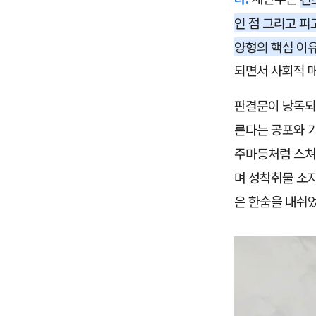
인 점 그리고 피
양형의 핵심 이
되면서 사회적 
판결문이 낭독되
른다는 공포와 
주마등처럼 스쳐
며 성착취물 소
은 한숨을 내쉬