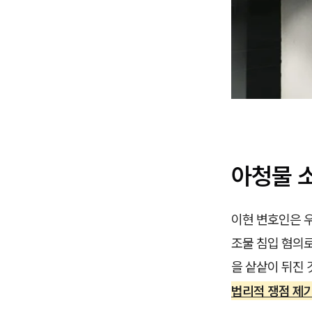
아청물 
이현 변호인은 
조물 침입 혐의
을 샅샅이 뒤진
법리적 쟁점 제