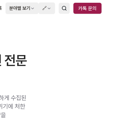
록
분야별 보기
🔗
카톡 문의
낸 전문
법하게 수집된
위기에 처한
략을